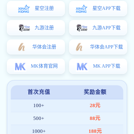
2026-05-24 03:00
84 次阅读
首页
/
体育焦点
在西甲第30轮的比赛中，众多球员展现出了卓越的表
现，最终评选出最佳阵容，其中亚马尔、奥尔莫和坎
塞洛等球员成为了焦点。本篇文章将从多个方面详细
解析这份最佳阵容的组成，包括这些球员在比赛中的
表现、他们对球队的贡献以及如何影响了整个联赛格
局。通过对这些优秀球员的深入分析，我们不仅可以
看到个人技术与团队配合的重要性，也能体会到西甲
联赛的激烈竞争与精彩瞬间。接下来，本文将逐一阐
述这些方面，以期为读者带来更加全面而深刻的理