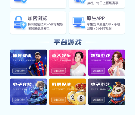
是球队中场的重要枢纽。此外，坎塞洛作为后卫，他
不仅要负责防守，还能参与到进攻中，为球队提供更
多选择。
这份最佳阵容还反映出当前西甲联赛中的一些趋势，
例如年轻球员日益崭露头角，以及战术打法向更高水
平演变。随着新生代力量逐渐崭露头角，可以预见未
来几年内，这些年轻天才将在赛场上继续闪耀光芒。
2、亚马尔：天才前锋
本轮最佳阵容中的核心人物之一亚马尔，以其超凡脱
俗的技艺引起了众多媒体和专家的关注。他在比赛中
表现出来的不仅是速度与技巧，还有敏锐的门前嗅
觉，总能在关键时刻把握机会。亚马尔所代表的不仅
是个人能力，更是一种新的足球理念，即强调个体创