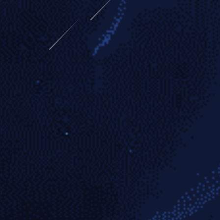
数据和精准传球无疑
球队贡献全能型表现
锋线上的明星球员也
这位攻击手凭借灵动
自信与斗志，无疑激
当然，门将同样值得
扑救挽救险情。其稳
能力，是决定比赛走
3、球队整
阿森纳此次晋级欧冠
练过程中，各个位置
结、高效运转的整体