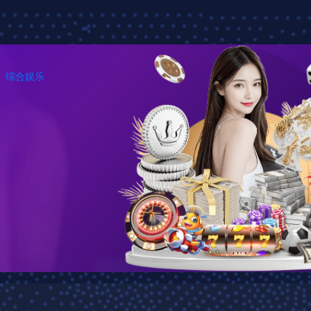
App
关于我们
体育焦点
享全球体育盛事
门体育项目。
容实时更新
。