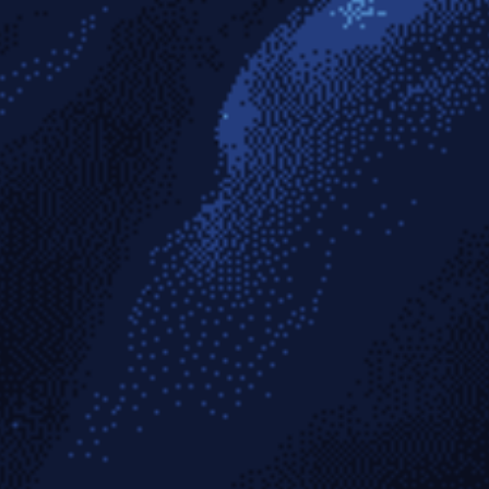
会，从而实现逆转或者扩大领先优势。
力还表现在临近比赛结束阶段，即使面临时间逼迫，他们依然坚持
种成熟稳重让他们最终能够收获胜利，为晋级决赛奠定坚实基础
贵经验。
决赛中，阿森纳凭借出色战术安排、关键球员优异表现以及团队
德里竞技的不懈追逐，并顺利晋级决赛。这不仅是一场胜利，更
。
的决赛，阿森纳必须继续发扬这种精神，将各项优势整合成一股
佳状态迎接新挑战，相信这支充满潜力与斗志的球队将在更高舞