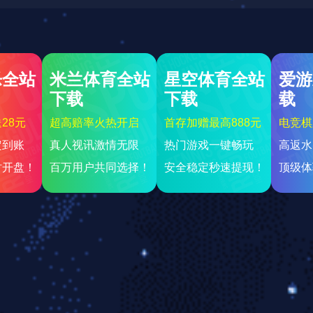
的成功
中的战术布置可谓是相当成功。他们采取了灵活多变的阵型，使
通过前场高压逼抢来限制马竞后卫的传球选择，有效地切断了对
让阿森纳在比赛初期就取得了主动权，也为后续进攻创造了更多
阿森纳也占据了一定优势。通过细腻的传递配合，他们不但增强
突破创造空间。这样的战术安排体现出了教练组对比赛形势的深
队在每一次进攻时都能产生威胁。
森纳同样展现出了出色的组织能力。尽管面对马竞这种以防守著
站位，有效化解了一次又一次来自对方攻击者的冲击。这种平衡
够以胜利者身份晋级决赛。
员的突出表现
少阿森纳球员都发挥出了超乎寻常的水平。其中，中场核心作为