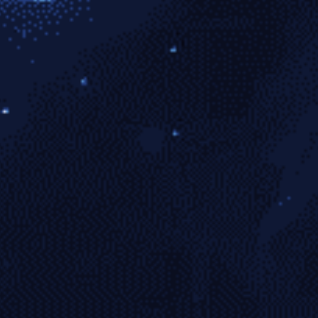
上一篇：
季后赛4000分以上球员中仅哈登与…
延伸阅读
1.
莺歌谈猛龙队独特氛围与团队精神不同于以
2026-06-30
2.
图多尔谈里沙利松纹身背后的故事揭示他真
2026-06-08