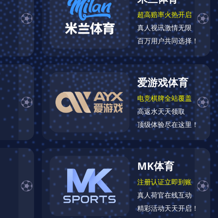
展现冠军实力
。经过两回合的比拼，
不仅展现了阿森纳的冠
从四个方面详细分析这
以及未来展望和影响。