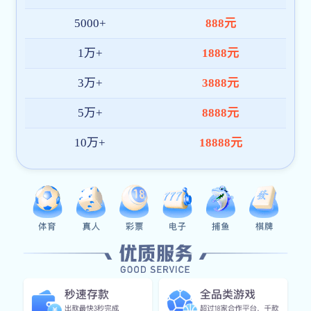
现。
1、融洽的人际关系
在猛龙队，融洽的人际关系是其独特文化的重要组成
部分。莺歌提到，队友之间不仅仅是业务上的合作，
更像是一种家庭般的情感纽带。这种信任和支持让每
位球员都能够在场上尽情发挥自己的才能，而不必担
心受到批评或孤立。
此外，教练组对于构建这种人际关系也起到了关键作
用。他们鼓励球员之间进行交流与互动，定期组织团
建活动，让大家在训练之外也能够增进了解。这样的
做法不仅增强了球队凝聚力，还提升了整体士气。
最后，这种良好的关系帮助球员在比赛中更好地协