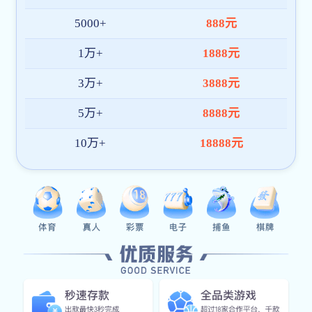
诉理由以及未来可能的发展趋势，以期为读者呈现一
个全面而深入的观察。
1、事件背景及主要争议
本次事件源于国安队与某支对手之间的一场关键比
赛。在这场比赛中，出现了多次令人质疑的裁判判
决，其中最为引人注目的便是关于点球的判罚。对于
国安队来说，这一判罚直接影响到了比赛结果，使得
他们在积分榜上的位置岌岌可危。
除了点球争议外，克莱伯在场上的肘击行为也成为焦
点。根据现场视频回放，该动作明显具有攻击性，导
致对方球员受伤。尽管裁判未做出相应处罚，但这一
行为却引发了媒体和球迷的不满。