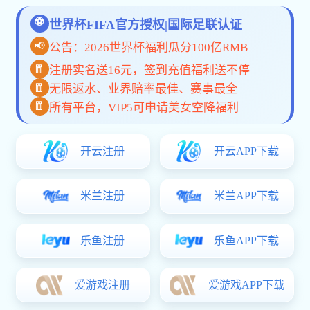
玉昆对国安点球判罚及克莱伯
肘击事件向中足联提出正式上